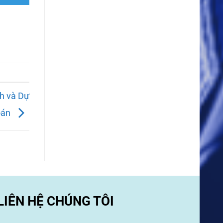
h và Dự
oán
LIÊN HỆ CHÚNG TÔI