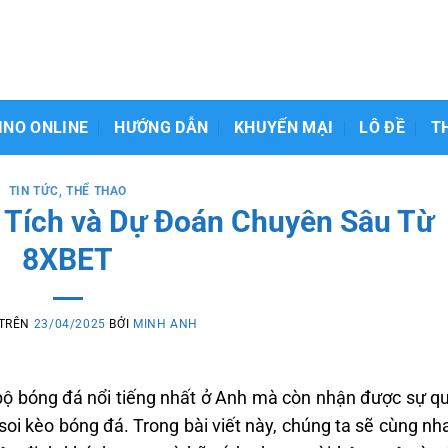
INO ONLINE
HƯỚNG DẪN
KHUYẾN MẠI
LÔ ĐỀ
T
TIN TỨC
,
THỂ THAO
n Tích và Dự Đoán Chuyên Sâu Từ
8XBET
 TRÊN
23/04/2025
BỞI
MINH ANH
 bộ bóng đá nổi tiếng nhất ở Anh mà còn nhận được sự q
à soi kèo bóng đá. Trong bài viết này, chúng ta sẽ cùng n