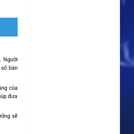
. Người
t số bàn
hắng của
giúp đưa
hưởng sẽ