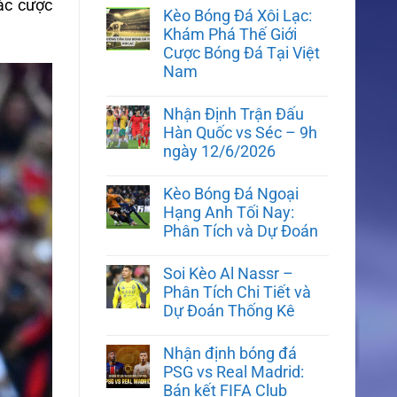
ác cược
Kèo Bóng Đá Xôi Lạc:
Khám Phá Thế Giới
Cược Bóng Đá Tại Việt
Nam
Nhận Định Trận Đấu
Hàn Quốc vs Séc – 9h
ngày 12/6/2026
Kèo Bóng Đá Ngoại
Hạng Anh Tối Nay:
Phân Tích và Dự Đoán
Soi Kèo Al Nassr –
Phân Tích Chi Tiết và
Dự Đoán Thống Kê
Nhận định bóng đá
PSG vs Real Madrid:
Bán kết FIFA Club