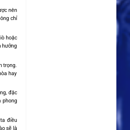
cược nên
hông chỉ
giò hoặc
h hưởng
n trọng.
hòa hay
ọng, đặc
ua phong
ta điều
ào sẽ là