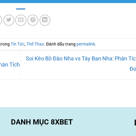
 trong
Tin Tức
,
Thể Thao
. Đánh dấu trang
permalink
.
Soi Kèo Bồ Đào Nha vs Tây Ban Nha: Phân Tíc
hân Tích
Đ
DANH MỤC 8XBET