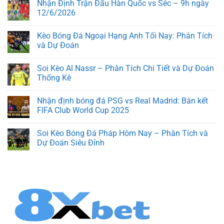
Nhận Định Trận Đấu Hàn Quốc vs Séc – 9h ngày
12/6/2026
Kèo Bóng Đá Ngoại Hạng Anh Tối Nay: Phân Tích
và Dự Đoán
Soi Kèo Al Nassr – Phân Tích Chi Tiết và Dự Đoán
Thống Kê
Nhận định bóng đá PSG vs Real Madrid: Bán kết
FIFA Club World Cup 2025
Soi Kèo Bóng Đá Pháp Hôm Nay – Phân Tích và
Dự Đoán Siêu Đỉnh