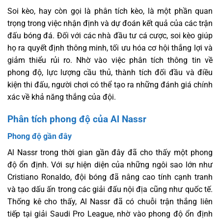
Soi kèo, hay còn gọi là phân tích kèo, là một phần quan
trọng trong việc nhận định và dự đoán kết quả của các trận
đấu bóng đá. Đối với các nhà đầu tư cá cược, soi kèo giúp
họ ra quyết định thông minh, tối ưu hóa cơ hội thắng lợi và
giảm thiểu rủi ro. Nhờ vào việc phân tích thông tin về
phong độ, lực lượng cầu thủ, thành tích đối đầu và điều
kiện thi đấu, người chơi có thể tạo ra những đánh giá chính
xác về khả năng thắng của đội.
Phân tích phong độ của Al Nassr
Phong độ gần đây
Al Nassr trong thời gian gần đây đã cho thấy một phong
độ ổn định. Với sự hiện diện của những ngôi sao lớn như
Cristiano Ronaldo, đội bóng đã nâng cao tính cạnh tranh
và tạo dấu ấn trong các giải đấu nội địa cũng như quốc tế.
Thống kê cho thấy, Al Nassr đã có chuỗi trận thắng liên
tiếp tại giải Saudi Pro League, nhờ vào phong độ ổn định