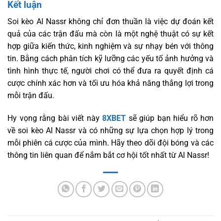
Kết luận
Soi kèo Al Nassr không chỉ đơn thuần là việc dự đoán kết
quả của các trận đấu mà còn là một nghệ thuật có sự kết
hợp giữa kiến thức, kinh nghiệm và sự nhạy bén với thông
tin. Bằng cách phân tích kỹ lưỡng các yếu tố ảnh hưởng và
tình hình thực tế, người chơi có thể đưa ra quyết định cá
cược chính xác hơn và tối ưu hóa khả năng thắng lợi trong
mỗi trận đấu.
Hy vọng rằng bài viết này
8XBET
sẽ giúp bạn hiểu rõ hơn
về soi kèo Al Nassr và có những sự lựa chọn hợp lý trong
mỗi phiên cá cược của mình. Hãy theo dõi đội bóng và các
thông tin liên quan để nắm bắt cơ hội tốt nhất từ Al Nassr!