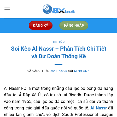
Chuyển
đến
nội
dung
ĐĂNG KÝ
ĐĂNG NHẬP
TIN TỨC
Soi Kèo Al Nassr – Phân Tích Chi Tiết
và Dự Đoán Thống Kê
ĐÃ ĐĂNG TRÊN
26/11/2025
BỞI
MINH ANH
Al Nassr FC là một trong những câu lạc bộ bóng đá hàng
đầu tại Ả Rập Xê Út, có trụ sở tại Riyadh. Được thành lập
vào năm 1955, câu lạc bộ đã có một lịch sử dài và thành
công trong các giải đấu quốc nội và quốc tế.
Al Nassr
đã
nhiều lần giành chức vô địch Saudi Professional League