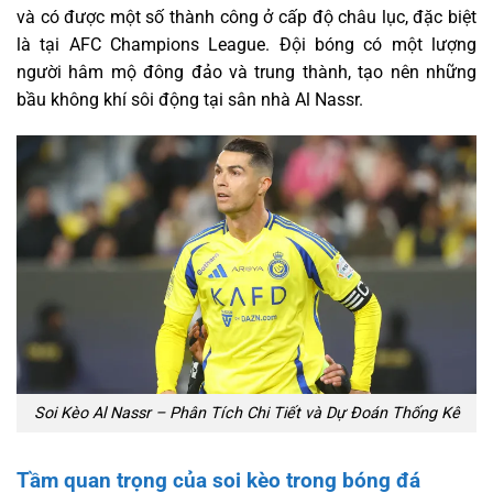
và có được một số thành công ở cấp độ châu lục, đặc biệt
là tại AFC Champions League. Đội bóng có một lượng
người hâm mộ đông đảo và trung thành, tạo nên những
bầu không khí sôi động tại sân nhà Al Nassr.
Soi Kèo Al Nassr – Phân Tích Chi Tiết và Dự Đoán Thống Kê
Tầm quan trọng của soi kèo trong bóng đá