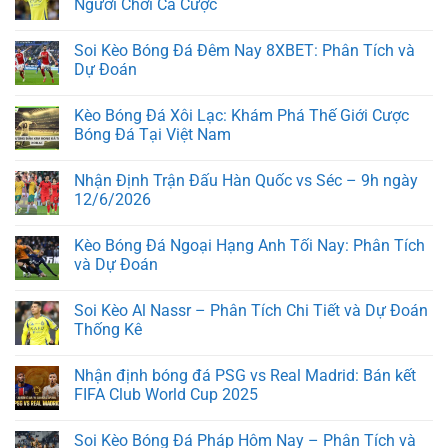
Người Chơi Cá Cược
Soi Kèo Bóng Đá Đêm Nay 8XBET: Phân Tích và
Dự Đoán
Kèo Bóng Đá Xôi Lạc: Khám Phá Thế Giới Cược
Bóng Đá Tại Việt Nam
Nhận Định Trận Đấu Hàn Quốc vs Séc – 9h ngày
12/6/2026
Kèo Bóng Đá Ngoại Hạng Anh Tối Nay: Phân Tích
và Dự Đoán
Soi Kèo Al Nassr – Phân Tích Chi Tiết và Dự Đoán
Thống Kê
Nhận định bóng đá PSG vs Real Madrid: Bán kết
FIFA Club World Cup 2025
Soi Kèo Bóng Đá Pháp Hôm Nay – Phân Tích và