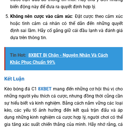
biến động này để đưa ra quyết định hợp lý.
Không nên cược vào cảm xúc
: Đặt cược theo cảm xúc
hoặc tình cảm cá nhân có thể dẫn đến những quyết
định sai lầm. Hãy cố gắng giữ cái đầu lạnh và đánh giá
dựa trên thông tin.
Tin Hot:
8XBET Bị Chặn - Nguyên Nhân Và Cách
Khắc Phục Chuẩn 99%
Kết Luận
Kèo bóng đá C1
8XBET
mang đến những cơ hội thú vị cho
những người yêu thích cá cược, nhưng đồng thời cũng cần
sự hiểu biết và kinh nghiệm. Bằng cách nắm vững các loại
kèo, các yếu tố ảnh hưởng đến kết quả trận đấu và áp
dụng những kinh nghiệm cá cược hợp lý, người chơi có thể
gia tăng xác suất chiến thắng của mình. Hãy nhớ rằng, cá