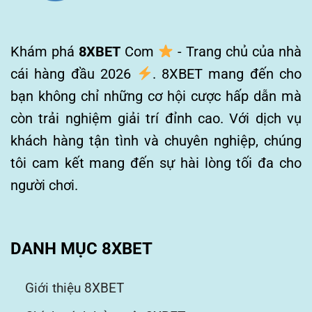
Khám phá
8XBET
Com
- Trang chủ của nhà
cái hàng đầu 2026
. 8XBET mang đến cho
bạn không chỉ những cơ hội cược hấp dẫn mà
còn trải nghiệm giải trí đỉnh cao. Với dịch vụ
khách hàng tận tình và chuyên nghiệp, chúng
tôi cam kết mang đến sự hài lòng tối đa cho
người chơi.
DANH MỤC 8XBET
Giới thiệu 8XBET