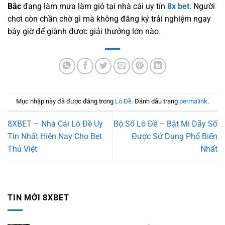
Bắc
đang làm mưa làm gió tại nhà cái uy tín
8x bet
. Người
chơi còn chần chờ gì mà không đăng ký trải nghiệm ngay
bây giờ để giành được giải thưởng lớn nào.
Mục nhập này đã được đăng trong
Lô Đề
. Đánh dấu trang
permalink
.
8XBET – Nhà Cái Lô Đề Uy
Bộ Số Lô Đề – Bật Mí Dãy Số
Tín Nhất Hiện Nay Cho Bet
Được Sử Dụng Phổ Biến
Thủ Việt
Nhất
TIN MỚI 8XBET