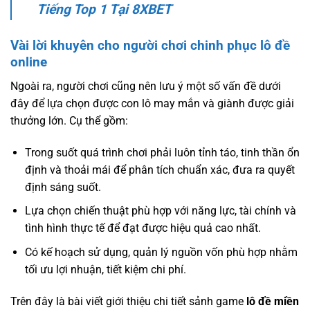
Tiếng Top 1 Tại 8XBET
Vài lời khuyên cho người chơi chinh phục lô đề
online
Ngoài ra, người chơi cũng nên lưu ý một số vấn đề dưới
đây để lựa chọn được con lô may mắn và giành được giải
thưởng lớn. Cụ thể gồm:
Trong suốt quá trình chơi phải luôn tỉnh táo, tinh thần ổn
định và thoải mái để phân tích chuẩn xác, đưa ra quyết
định sáng suốt.
Lựa chọn chiến thuật phù hợp với năng lực, tài chính và
tình hình thực tế để đạt được hiệu quả cao nhất.
Có kế hoạch sử dụng, quản lý nguồn vốn phù hợp nhằm
tối ưu lợi nhuận, tiết kiệm chi phí.
Trên đây là bài viết giới thiệu chi tiết sảnh game
lô đề miền