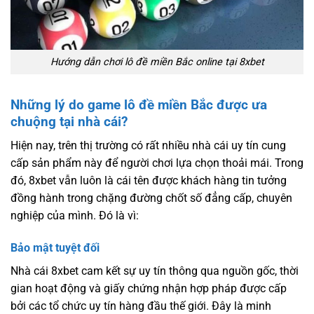
Hướng dẫn chơi lô đề miền Bắc online tại 8xbet
Những lý do game lô đề miền Bắc được ưa
chuộng tại nhà cái?
Hiện nay, trên thị trường có rất nhiều nhà cái uy tín cung
cấp sản phẩm này để người chơi lựa chọn thoải mái. Trong
đó, 8xbet vẫn luôn là cái tên được khách hàng tin tưởng
đồng hành trong chặng đường chốt số đẳng cấp, chuyên
nghiệp của mình. Đó là vì:
Bảo mật tuyệt đối
Nhà cái 8xbet cam kết sự uy tín thông qua nguồn gốc, thời
gian hoạt động và giấy chứng nhận hợp pháp được cấp
bởi các tổ chức uy tín hàng đầu thế giới. Đây là minh