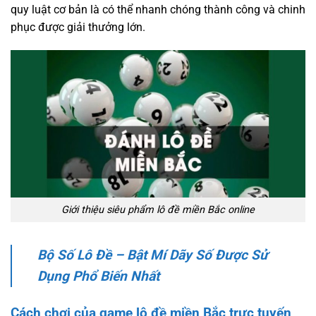
quy luật cơ bản là có thể nhanh chóng thành công và chinh
phục được giải thưởng lớn.
Giới thiệu siêu phẩm lô đề miền Bắc online
Bộ Số Lô Đề – Bật Mí Dãy Số Được Sử
Dụng Phổ Biến Nhất
Cách chơi của game lô đề miền Bắc trực tuyến