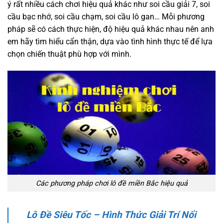
ý rất nhiều cách chơi hiệu quả khác như soi cầu giải 7, soi
cầu bạc nhớ, soi cầu chạm, soi cầu lô gan… Mỗi phương
pháp sẽ có cách thực hiện, độ hiệu quả khác nhau nên anh
em hãy tìm hiểu cẩn thận, dựa vào tình hình thực tế để lựa
chọn chiến thuật phù hợp với mình.
Các phương pháp chơi lô đề miền Bắc hiệu quả
Lô Đề Siêu Tốc – Hình Thức Giải Trí Nổi