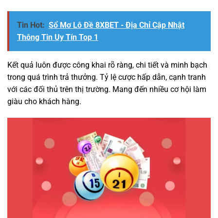
Tin Hot:
Sổ Mơ Lô Đề 8XBET - Địa Chỉ Cập Nhật
Thông Tin Uy Tín Top 1
Kết quả luôn được công khai rõ ràng, chi tiết và minh bạch
trong quá trình trả thưởng. Tỷ lệ cược hấp dẫn, cạnh tranh
với các đối thủ trên thị trường. Mang đến nhiều cơ hội làm
giàu cho khách hàng.