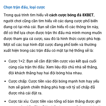
Chọn trận đấu, loại cược
Trong quá trình tìm hiểu về
cách cược bóng đá 8XBET
,
người chơi cũng cần tìm hiểu về các dạng cược phổ biến
đang có tại nhà cái. Bạn sẽ cần hiểu rõ các thông tin này,
để có thể lựa chọn được trận thi đấu mà mình mong muốn
được tham gia cá cược, sau đó là hình thức cược phù hợp.
Một số các loại hình đặt cược đang phổ biến và thường
xuất hiện trong các trận đấu có mặt tại hệ thống sẽ là:
Cược 1×2: Bạn sẽ cần đặt tiền cược vào kết quả cuối
cùng của trận thi đấu: Xem liệu đội chủ nhà sẽ thắng,
đội khách thắng hay hai đội bóng hòa nhau.
Cược chấp: Cược tiền vào đội bóng mạnh hơn hay yếu
hơn sẽ giành chiến thắng phù hợp với tỷ số chấp đã
được nhà cái đặt ra.
Cược tài xỉu: Cược tiền vào tổng số bàn thắng được ghi