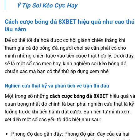
Ý Tip Soi Kèo Cực Hay
Cách cược bóng đá 8XBET hiệu quả như cao thủ
lâu năm
Để có thể tối đa hoá được cơ hội giành chiến thắng khi
tham gia cá độ bóng đá, người chơi sẽ cần phải có cho
mình những chiến lược vào tiền cược thật hợp lý. Dưới đây,
sẽ là một số các mẹo hay, kinh nghiệm soi kèo bóng đá
chuẩn xác mà bạn có thể thử áp dụng xem nhé:
Nghiên cứu thật kỹ và phân tích về trận thi đấu
Một trong số những
cách cược bóng đá 8XBET
hiệu quả và
quan trọng nhất đó chính là bạn phải nghiên cứu thật là kỹ
lưỡng trước khi tiến hành đặt cược. Bạn nên tự mình xem
xét đến một số các yếu tố đặc biệt như sau:
Phong độ dạo gần đây: Phong độ gần đây của cả hai