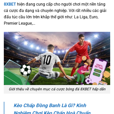
8XBET
hiện đang cung cấp cho người chơi một nền tảng
cá cược đa dạng và chuyên nghiệp. Với rất nhiều các giải
đấu túc cầu lớn trên khắp thế giới như: La Liga, Euro,
Premier League,…
Giới thiệu về chuyên mục cá cược bóng đá 8XBET hấp dẫn
Kèo Chấp Đồng Banh Là Gì? Kinh
Nghiệm Chơi Kèo Chấp Hoà Chuẩn