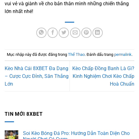
vui vẻ và giành về cho bản thân mình những chiến thắng
lớn nhất nhé!
Mục nhập này đã được đăng trong
Thể Thao
. Đánh dấu trang
permalink
.
Kèo Nhà Cái 8XBET Đa Dạng
Kèo Chấp Đồng Banh Là Gì?
– Cược Cực Đỉnh, Săn Thắng
Kinh Nghiệm Chơi Kèo Chấp
Lớn
Hoà Chuẩn
TIN MỚI 8XBET
Soi Kèo Bóng Đá Pro: Hướng Dẫn Toàn Diện Cho