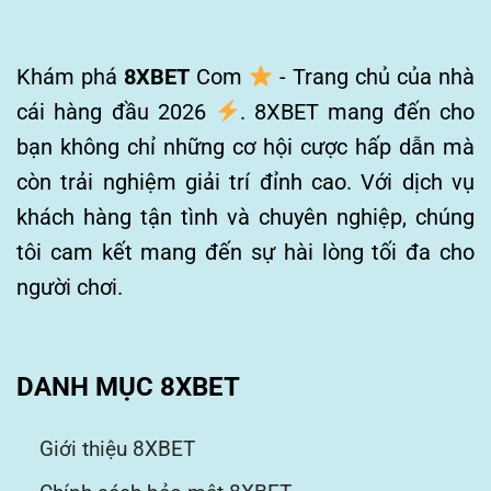
Khám phá
8XBET
Com
- Trang chủ của nhà
cái hàng đầu 2026
. 8XBET mang đến cho
bạn không chỉ những cơ hội cược hấp dẫn mà
còn trải nghiệm giải trí đỉnh cao. Với dịch vụ
khách hàng tận tình và chuyên nghiệp, chúng
tôi cam kết mang đến sự hài lòng tối đa cho
người chơi.
DANH MỤC 8XBET
Giới thiệu 8XBET