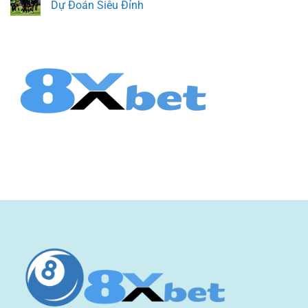
Dự Đoán Siêu Đỉnh