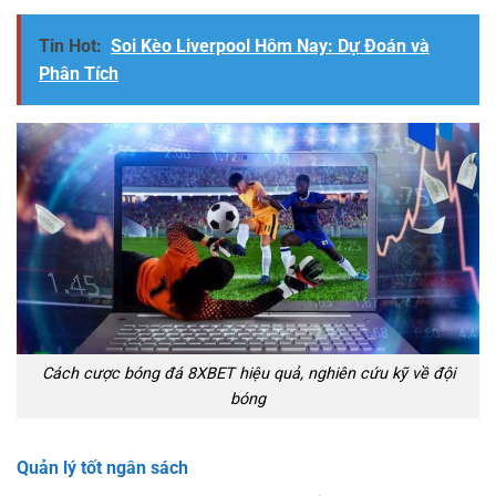
Tin Hot:
Soi Kèo Liverpool Hôm Nay: Dự Đoán và
Phân Tích
Cách cược bóng đá 8XBET hiệu quả, nghiên cứu kỹ về đội
bóng
Quản lý tốt ngân sách