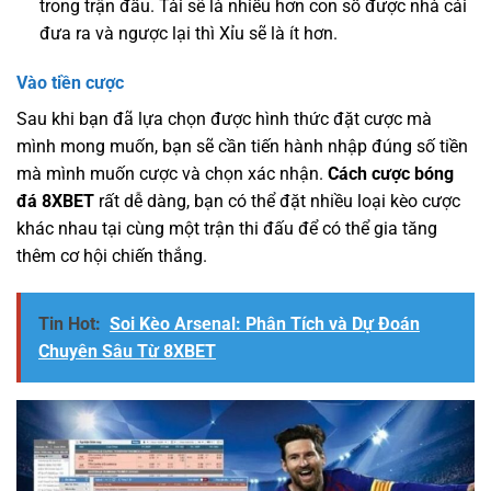
trong trận đấu. Tài sẽ là nhiều hơn con số được nhà cái
đưa ra và ngược lại thì Xỉu sẽ là ít hơn.
Vào tiền cược
Sau khi bạn đã lựa chọn được hình thức đặt cược mà
mình mong muốn, bạn sẽ cần tiến hành nhập đúng số tiền
mà mình muốn cược và chọn xác nhận.
Cách cược bóng
đá 8XBET
rất dễ dàng, bạn có thể đặt nhiều loại kèo cược
khác nhau tại cùng một trận thi đấu để có thể gia tăng
thêm cơ hội chiến thắng.
Tin Hot:
Soi Kèo Arsenal: Phân Tích và Dự Đoán
Chuyên Sâu Từ 8XBET