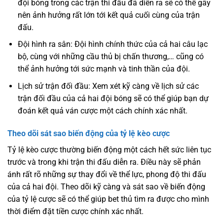
đội bóng trong các trận thi đấu đã diễn ra sẽ có thể gây
nên ảnh hưởng rất lớn tới kết quả cuối cùng của trận
đấu.
Đội hình ra sân: Đội hình chính thức của cả hai câu lạc
bộ, cùng với những cầu thủ bị chấn thương,… cũng có
thể ảnh hưởng tới sức mạnh và tinh thần của đội.
Lịch sử trận đối đầu: Xem xét kỹ càng về lịch sử các
trận đối đầu của cả hai đội bóng sẽ có thể giúp bạn dự
đoán kết quả ván cược một cách chính xác nhất.
Theo dõi sát sao biến động của tỷ lệ kèo cược
Tỷ lệ kèo cược thường biến động một cách hết sức liên tục
trước và trong khi trận thi đấu diễn ra. Điều này sẽ phản
ánh rất rõ những sự thay đổi về thể lực, phong độ thi đấu
của cả hai đội. Theo dõi kỹ càng và sát sao về biến động
của tỷ lệ cược sẽ có thể giúp bet thủ tìm ra được cho mình
thời điểm đặt tiền cược chính xác nhất.