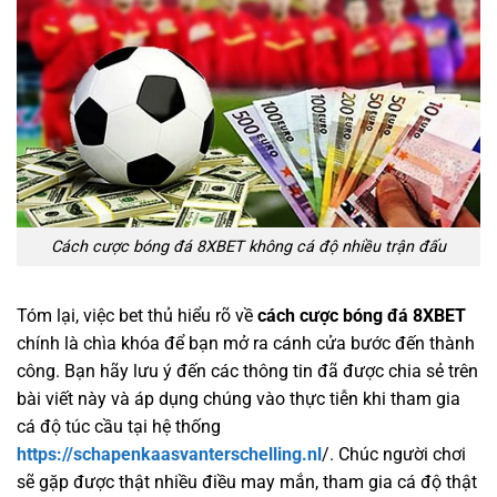
Cách cược bóng đá 8XBET không cá độ nhiều trận đấu
Tóm lại, việc bet thủ hiểu rõ về
cách cược bóng đá 8XBET
chính là chìa khóa để bạn mở ra cánh cửa bước đến thành
công. Bạn hãy lưu ý đến các thông tin đã được chia sẻ trên
bài viết này và áp dụng chúng vào thực tiễn khi tham gia
cá độ túc cầu tại hệ thống
https://schapenkaasvanterschelling.nl
/. Chúc người chơi
sẽ gặp được thật nhiều điều may mắn, tham gia cá độ thật