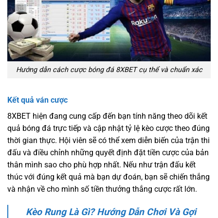
Hướng dẫn cách cược bóng đá 8XBET cụ thể và chuẩn xác
Kết quả ván cược
8XBET hiện đang cung cấp đến bạn tính năng theo dõi kết
quả bóng đá trực tiếp và cập nhật tỷ lệ kèo cược theo đúng
thời gian thực. Hội viên sẽ có thể xem diễn biến của trận thi
đấu và điều chỉnh những quyết định đặt tiền cược của bản
thân mình sao cho phù hợp nhất. Nếu như trận đấu kết
thúc với đúng kết quả mà bạn dự đoán, bạn sẽ chiến thắng
và nhận về cho mình số tiền thưởng thắng cược rất lớn.
Kèo Rung Là Gì? Hướng Dẫn Chơi Và Gợi