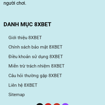
người chơi.
DANH MỤC 8XBET
Giới thiệu 8XBET
Chính sách bảo mật 8XBET
Điều khoản sử dụng 8XBET
Miễn trừ trách nhiệm 8XBET
Câu hỏi thường gặp 8XBET
Liên hệ 8XBET
Sitemap