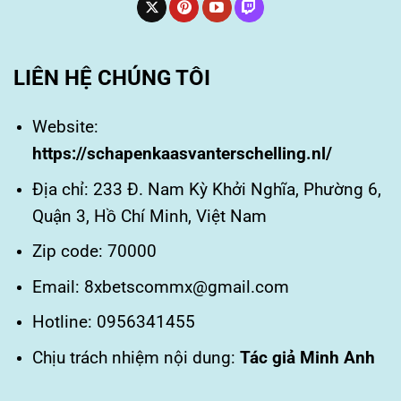
LIÊN HỆ CHÚNG TÔI
Website:
https://schapenkaasvanterschelling.nl/
Địa chỉ: 233 Đ. Nam Kỳ Khởi Nghĩa, Phường 6,
Quận 3, Hồ Chí Minh, Việt Nam
Zip code: 70000
Email:
8xbetscommx@gmail.com
Hotline: 0956341455
Chịu trách nhiệm nội dung:
Tác giả Minh Anh