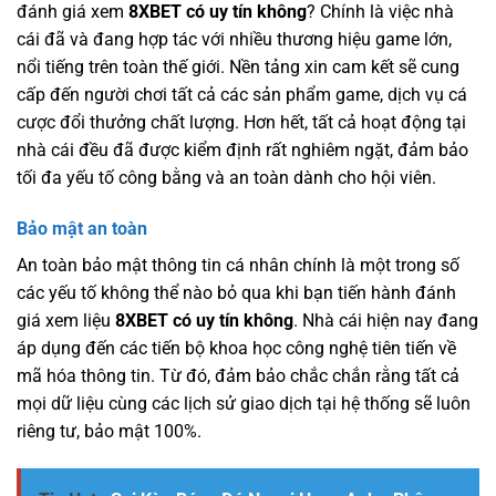
đánh giá xem
8XBET có uy tín không
? Chính là việc nhà
cái đã và đang hợp tác với nhiều thương hiệu game lớn,
nổi tiếng trên toàn thế giới. Nền tảng xin cam kết sẽ cung
cấp đến người chơi tất cả các sản phẩm game, dịch vụ cá
cược đổi thưởng chất lượng. Hơn hết, tất cả hoạt động tại
nhà cái đều đã được kiểm định rất nghiêm ngặt, đảm bảo
tối đa yếu tố công bằng và an toàn dành cho hội viên.
Bảo mật an toàn
An toàn bảo mật thông tin cá nhân chính là một trong số
các yếu tố không thể nào bỏ qua khi bạn tiến hành đánh
giá xem liệu
8XBET có uy tín không
. Nhà cái hiện nay đang
áp dụng đến các tiến bộ khoa học công nghệ tiên tiến về
mã hóa thông tin. Từ đó, đảm bảo chắc chắn rằng tất cả
mọi dữ liệu cùng các lịch sử giao dịch tại hệ thống sẽ luôn
riêng tư, bảo mật 100%.