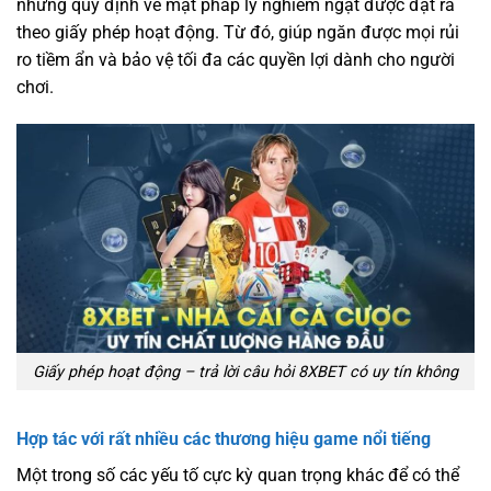
những quy định về mặt pháp lý nghiêm ngặt được đặt ra
theo giấy phép hoạt động. Từ đó, giúp ngăn được mọi rủi
ro tiềm ẩn và bảo vệ tối đa các quyền lợi dành cho người
chơi.
Giấy phép hoạt động – trả lời câu hỏi 8XBET có uy tín không
Hợp tác với rất nhiều các thương hiệu game nổi tiếng
Một trong số các yếu tố cực kỳ quan trọng khác để có thể