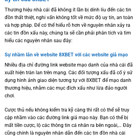
Thương hiệu nhà cái đã không ít lần bị dính líu đến các tin
đồn thất thiệt, nghi vấn không tốt về mức độ uy tín, an toàn
và hợp pháp. Để có thể hiểu rõ hơn về nguyên nhân xảy ra
các tin đồn xấu này, chúng ta sẽ cần phải phân tích và tìm
hiểu các nguyên nhân sau đây:
Sự nhầm lẫn về website 8XBET với các website giả mạo
Nhiều địa chỉ đường link website mạo danh của nhà cái đã
xuất hiện tràn lan trên mạng. Các đối tượng xấu đã cố ý sử
dụng hình ảnh giao diện tương tự với 8XBET để mạo danh
thương hiệu, nhằm các mục đích xấu như lừa đảo người
chơi.
Cược thủ nếu không kiểm tra kỹ càng thì rất có thể sẽ truy
cập nhầm vào các đường link giả mạo này. Bạn có thể bị
mất tiền cược, lộ các thông tin cá nhân ra bên ngoài,… Đây
cũng chính là nguyên nhân dẫn đến các tin đồn nhà cái