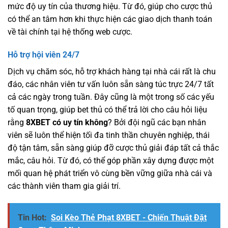
mức độ uy tín của thương hiệu. Từ đó, giúp cho cược thủ
có thể an tâm hơn khi thực hiện các giao dịch thanh toán
về tài chính tại hệ thống web cược.
Hỗ trợ hội viên 24/7
Dịch vụ chăm sóc, hỗ trợ khách hàng tại nhà cái rất là chu
đáo, các nhân viên tư vấn luôn sẵn sàng túc trực 24/7 tất
cả các ngày trong tuần. Đây cũng là một trong số các yếu
tố quan trọng, giúp bet thủ có thể trả lời cho câu hỏi liệu
rằng
8XBET có uy tín không
? Bởi đội ngũ các bạn nhân
viên sẽ luôn thể hiện tối đa tinh thần chuyên nghiệp, thái
độ tận tâm, sẵn sàng giúp đỡ cược thủ giải đáp tất cả thắc
mắc, câu hỏi. Từ đó, có thể góp phần xây dựng được một
mối quan hệ phát triển vô cùng bền vững giữa nhà cái và
các thành viên tham gia giải trí.
Tin Hot:
Soi Kèo Thẻ Phạt 8XBET - Chiến Thuật Đặt