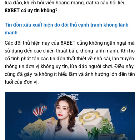
lừa đảo, khiến hội viên hoang mang, đặt ra câu hỏi liệu
8XBET có uy tín không
?
Tin đồn xấu xuất hiện do đối thủ cạnh tranh không lành
mạnh
Các đối thủ hiện nay của 8XBET cũng không ngần ngại mà
sử dụng đến các chiến thuật bẩn, không lành mạnh. Khi họ
cố tình phát tán các tin đồn thất thiệt về nhà cái, lan truyền
thông tin đơn vị không uy tín, lừa đảo người chơi. Điều này
cũng đã gây ra không ít hiểu lầm và ảnh hưởng lớn đến tên
tuổi của đơn vị.